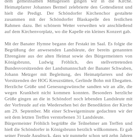
dem gemeinsamen Mittagessen gingen wir in die Kirche.
Heimatpfarrer Johannes Bermel zelebrierte den Gottesdienst und
hielt die Predigt. Der Schöndorfer Kirchenchor gestaltete
zusammen mit der Schöndorfer Blaskapelle den festlichen
Rahmen dazu. Bei schönem Wetter verweilten wir anschließend
auf dem Kirchenvorplatz, wo die Kapelle ein kleines Konzert gab.
Mit der Banater Hymne begann der Festakt im Saal. Es folgte die
Begrüßung der anwesenden Landsleute, der bereits genannten
Ehrengäste aus der alten Heimat sowie des Bürgermeisters von
Königsbrunn, Ludwig Fröhlich, des stellvertretenden
Bundesvorsitzenden der Landsmannschaft der Banater Schwaben,
Johann Metzger mit Begleitung, des Heimatpfarrers und der
Vorsitzenden der HOG Kreuzstätten, Gerlinde Bohn mit Ehegatten.
Herzliche Grüße und Genesungswünsche sandten wir an alle, die
wegen Krankheit nicht kommen konnten. Besonders herzliche
Grüße gingen an die in Schöndorf noch lebenden Landsleute mit
der Vorfreude auf ein Wiedersehen bei der Benediktion der Kirche
am 29. September. Mit einer Schweigeminute gedachten wir der
seit dem letzten Treffen verstorbenen 31 Landsleute.
Bürgermeister Fröhlich begrüßte die Teilnehmer am Treffen und
hieß die Schöndorfer in Königsbrunn herzlich willkommen. Er gab
seiner Freude Ausdruck, dass wir nunmehr schon seit zehn Jahren