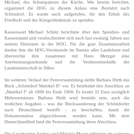
Michael, des Schutzpatrons der Kirche. Wie bereits berichtet,
organisiert die HOG zu diesem Anlass eine Busfahrt nach
Schöndorf. Es wurde auch aufgerufen, für den Erhalt des
Friedhofs und des Kriegerdenkmals zu spenden.
Kassenwart Michael Schütz berichtete über den Spenden- und
Kassenstand und verabschiedete sich nach fast zwanzig Jahren aus
seinem Ehrenamt in der HOG. Für die gute Zusammenarbeit
dankte ihm die HOG-Vorsitzende im Namen aller Landsleute und
überreichte ihm zusammen mit Hans Metzger eine
Anerkennungsurkunde und die Verdienstmedaille der
Landsmannschaft in Silber.
Im weiteren Verlauf der Festversammlung stellte Barbara Hirth das
Buch „Schöndorf Matrikel II“ vor. Es beinhaltet den Anschluss an
„Matrikel I“ ab 1890 bis Ende 1968. Es kostet 32 Euro zuzüglich
Mehrwertsteuer. Barbara Hirth wird bemüht sein, auch die
restlichen Angaben - was die Rückwanderung der Schöndorfer
nach Deutschland betrifft - zu beschaffen, damit die
Dokumentation abgeschlossen werden kann. Mit dem
Deutschlandlied fand die Festversammlung ihren Abschluss.
Die Geschwister Andrea und Melanie Mayer erfreuten im weiteren