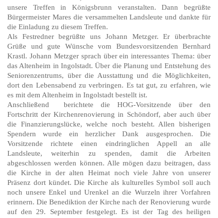
unsere Treffen in Königsbrunn veranstalten. Dann begrüßte
Bürgermeister Mares die versammelten Landsleute und dankte für
die Einladung zu diesem Treffen.
Als Festredner begrüßte uns Johann Metzger. Er überbrachte
Grüße und gute Wünsche vom Bundesvorsitzenden Bernhard
Krastl. Johann Metzger sprach über ein interessantes Thema: über
das Altenheim in Ingolstadt. Über die Planung und Entstehung des
Seniorenzentrums, über die Ausstattung und die Möglichkeiten,
dort den Lebensabend zu verbringen. Es tat gut, zu erfahren, wie
es mit dem Altenheim in Ingolstadt bestellt ist.
Anschließend berichtete die HOG-Vorsitzende über den
Fortschritt der Kirchenrenovierung in Schöndorf, aber auch über
die Finanzierungslücke, welche noch besteht. Allen bisherigen
Spendern wurde ein herzlicher Dank ausgesprochen. Die
Vorsitzende richtete einen eindringlichen Appell an alle
Landsleute, weiterhin zu spenden, damit die Arbeiten
abgeschlossen werden können. Alle mögen dazu beitragen, dass
die Kirche in der alten Heimat noch viele Jahre von unserer
Präsenz dort kündet. Die Kirche als kulturelles Symbol soll auch
noch unsere Enkel und Urenkel an die Wurzeln ihrer Vorfahren
erinnern. Die Benediktion der Kirche nach der Renovierung wurde
auf den 29. September festgelegt. Es ist der Tag des heiligen