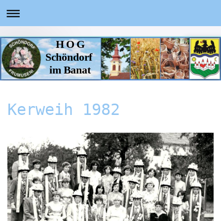
H O G
Schöndorf
im Banat
Kerweih 1982