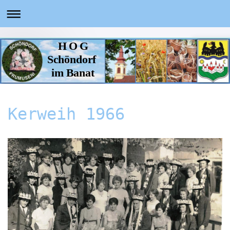
H O G
Schöndorf
im Banat
Kerweih 1966