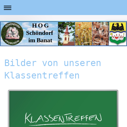
H O G
Schöndorf
im Banat
Bilder von unseren
Klassentreffen