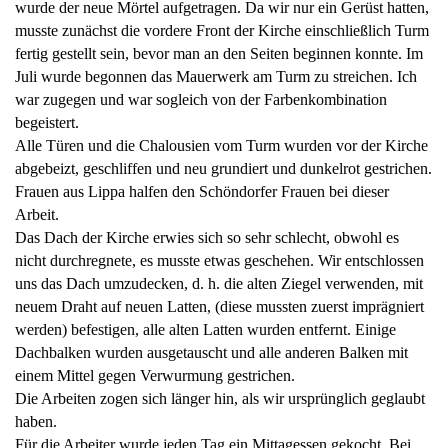
wurde der neue Mörtel aufgetragen. Da wir nur ein Gerüst hatten,
musste zunächst die vordere Front der Kirche einschließlich Turm
fertig gestellt sein, bevor man an den Seiten beginnen konnte. Im
Juli wurde begonnen das Mauerwerk am Turm zu streichen. Ich
war zugegen und war sogleich von der Farbenkombination
begeistert.
Alle Türen und die Chalousien vom Turm wurden vor der Kirche
abgebeizt, geschliffen und neu grundiert und dunkelrot gestrichen.
Frauen aus Lippa halfen den Schöndorfer Frauen bei dieser
Arbeit.
Das Dach der Kirche erwies sich so sehr schlecht, obwohl es
nicht durchregnete, es musste etwas geschehen. Wir entschlossen
uns das Dach umzudecken, d. h. die alten Ziegel verwenden, mit
neuem Draht auf neuen Latten, (diese mussten zuerst imprägniert
werden) befestigen, alle alten Latten wurden entfernt. Einige
Dachbalken wurden ausgetauscht und alle anderen Balken mit
einem Mittel gegen Verwurmung gestrichen.
Die Arbeiten zogen sich länger hin, als wir ursprünglich geglaubt
haben.
Für die Arbeiter wurde jeden Tag ein Mittagessen gekocht. Bei